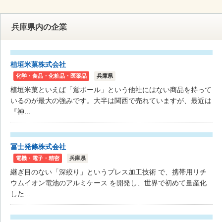
兵庫県内の企業
植垣米菓株式会社
化学・食品・化粧品・医薬品
兵庫県
植垣米菓といえば「鴬ボール」という他社にはない商品を持って
いるのが最大の強みです。大半は関西で売れていますが、最近は
『神...
冨士発條株式会社
電機・電子・精密
兵庫県
継ぎ目のない「深絞り」というプレス加工技術 で、携帯用リチ
ウムイオン電池のアルミケース を開発し、世界で初めて量産化
した...