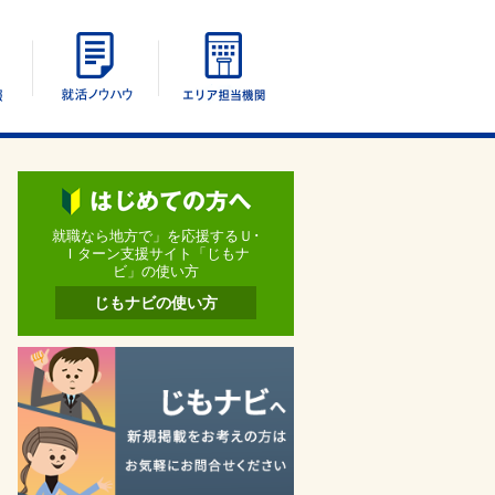
エリア別情報
UIターン就活ノウハウ
エリア担当機関
就職なら地方で」を応援するＵ･
Ｉターン支援サイト「じもナ
ビ」の使い方
じもナビの使い方