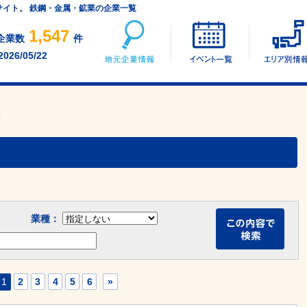
サイト。 鉄鋼・金属・鉱業の企業一覧
地元企業情報
イベント一覧
1,547
企業数
件
2026/05/22
業
業種：
1
2
3
4
5
6
»