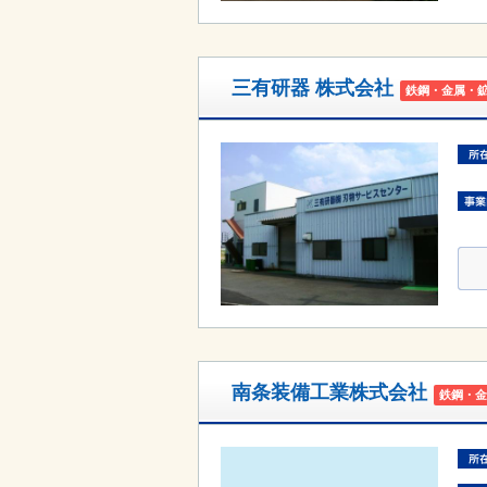
三有研器 株式会社
鉄鋼・金属・
南条装備工業株式会社
鉄鋼・金