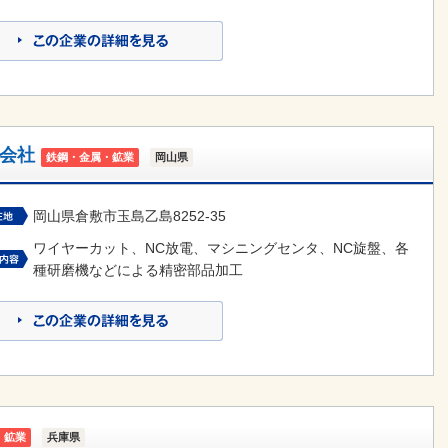
会社
鉄鋼・金属・鉱業
岡山県
岡山県倉敷市玉島乙島8252-35
ワイヤーカット、NC放電、マシニングセンタ、NC旋盤、各
種研磨機などによる精密部品加工
・鉱業
兵庫県