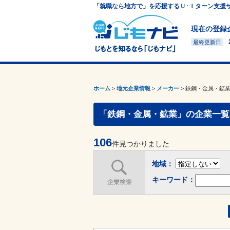
「就職なら地方で」を応援するＵ･Ｉターン支援
現在の登録
最終更新日
ホーム
>
地元企業情報
>
メーカー
>
鉄鋼・金属・鉱
「鉄鋼・金属・鉱業」の企業一覧
106
件見つかりました
地域：
キーワード：