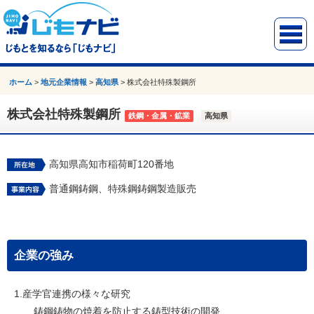
ホーム
>
地元企業情報
>
高知県
>
株式会社特殊製鋼所
株式会社特殊製鋼所
鉄鋼・金属・鉱業
高知県
高知県高知市稲荷町120番地
普通鋼鋳鋼、特殊鋼鋳鋼製造販売
企業の強み
1.産学官連携の様々な研究
鋳鋼鋳物の焼着を防止する鋳型技術の開発