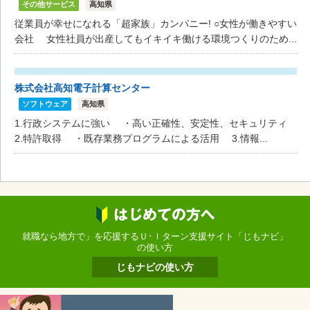
その他サービス
高知県
従業員が幸せになれる「超家族」カンパニー! ○女性が働きやすい
会社 女性社員が出産してもイキイキ働ける環境つくりのため...
株式会社高知電子計算センター
ソフトウェア
高知県
1.行政システムに強い ・高い正確性、安定性、セキュリティ
2.特許取得 ・既存業務プログラムによる活用 3.情報...
就職なら地方で」を応援するＵ･Ｉターン支援サイト「じもナビ」
の使い方
じもナビの使い方