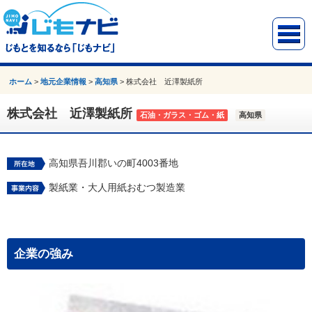
ホーム
>
地元企業情報
>
高知県
>
株式会社 近澤製紙所
株式会社 近澤製紙所
石油・ガラス・ゴム・紙
高知県
高知県吾川郡いの町4003番地
製紙業・大人用紙おむつ製造業
企業の強み