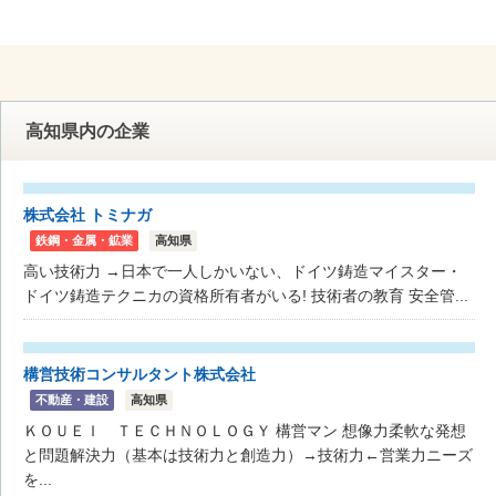
高知県内の企業
株式会社 トミナガ
鉄鋼・金属・鉱業
高知県
高い技術力 →日本で一人しかいない、ドイツ鋳造マイスター・
ドイツ鋳造テクニカの資格所有者がいる! 技術者の教育 安全管...
構営技術コンサルタント株式会社
不動産・建設
高知県
ＫＯＵＥＩ ＴＥＣＨＮＯＬＯＧＹ 構営マン 想像力柔軟な発想
と問題解決力（基本は技術力と創造力）→技術力←営業力ニーズ
を...