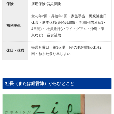
保険
雇用保険,労災保険
賞与年2回・昇給年1回・家族手当・両親誕生日
休暇・夏季休暇(連続5日間)・冬期休暇(連続3～
福利厚生
4日間)・ 社員旅行(ハワイ・グアム・沖縄・東
京など)・昼食補助
毎週月曜日・第3火曜 [その他休暇]公休月2
休日・休暇
回・ねぶた祭り早じまい
社長（または経営陣）からひとこと