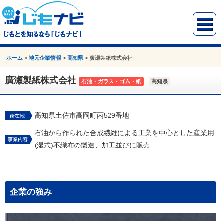
ホーム
>
地元企業情報
>
高知県
>
廣瀬製紙株式会社
廣瀬製紙株式会社
石油・ガラス・ゴム・紙
高知県
高知県土佐市高岡町丙529番地
石油から作られた合成繊維による工業を中心とした産業用
(湿式)不織布の製造、加工並びに販売
企業の強み