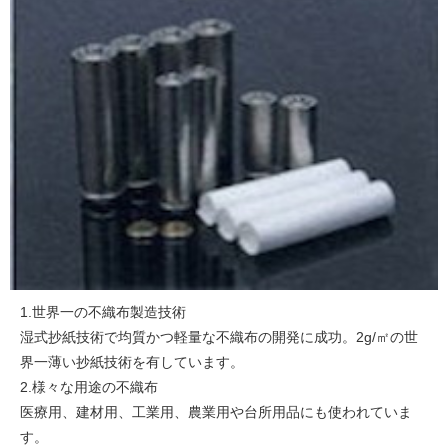
1.世界一の不織布製造技術
湿式抄紙技術で均質かつ軽量な不織布の開発に成功。2g/㎡の世
界一薄い抄紙技術を有しています。
2.様々な用途の不織布
医療用、建材用、工業用、農業用や台所用品にも使われていま
す。