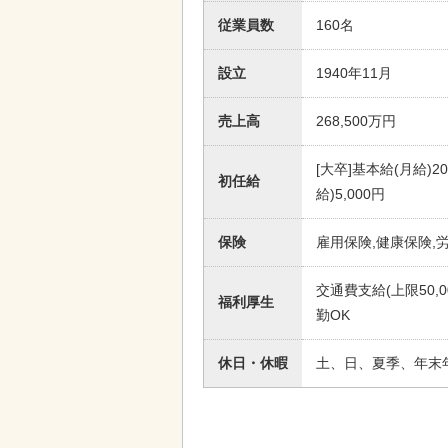
従業員数
160名
設立
1940年11月
売上高
268,500万円
[大卒]基本給(月給)20
初任給
給)5,000円
保険
雇用保険,健康保険,
交通費支給(上限50
福利厚生
勤OK
休日・休暇
土、日、夏季、年末年