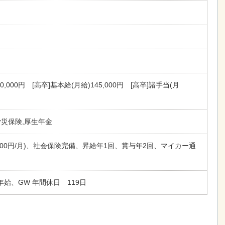
0,000円 [高卒]基本給(月給)145,000円 [高卒]諸手当(月
労災保険,厚生年金
,000円/月)、社会保険完備、昇給年1回、賞与年2回、マイカー通
始、GW 年間休日 119日