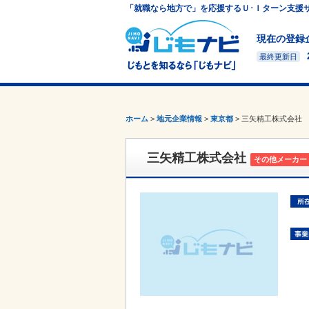
「就職なら地方で」を応援するＵ･Ｉターン支援
現在の登録
最終更新日
ホーム
>
地元企業情報
>
東京都
>
三矢精工株式会社
三矢精工株式会社
その他メーカー