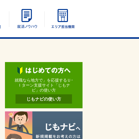
エリア別情報
UIターン就活ノウハウ
エリア担当機関
就職なら地方で」を応援するＵ･
Ｉターン支援サイト「じもナ
ビ」の使い方
じもナビの使い方