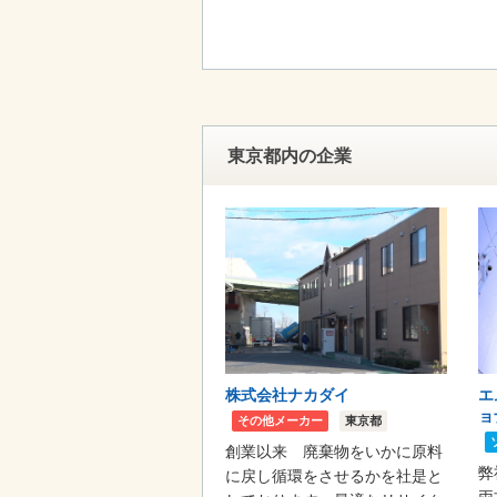
東京都内の企業
株式会社ナカダイ
エ
ョ
その他メーカー
東京都
創業以来 廃棄物をいかに原料
弊
に戻し循環をさせるかを社是と