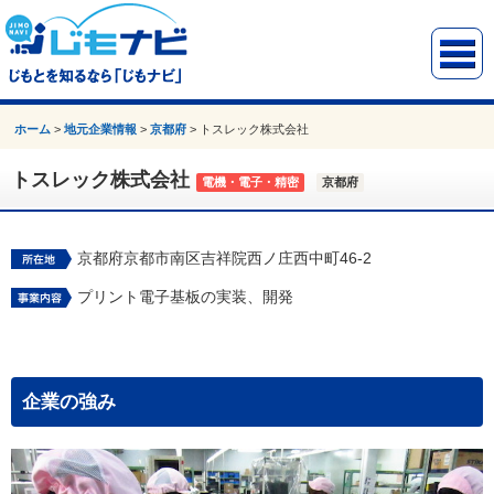
ホーム
>
地元企業情報
>
京都府
>
トスレック株式会社
トスレック株式会社
電機・電子・精密
京都府
京都府京都市南区吉祥院西ノ庄西中町46-2
プリント電子基板の実装、開発
企業の強み