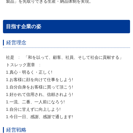
製品」を先取りできる生産・納品体制を実現。
目指す企業の姿
経営理念
社是 : 「和を以って、顧客、社員、そして社会に貢献する」
トスレック憲章 :
1.真心・明るく・正しく!
1.お客様に顔を向けて仕事をしよう!
1.自分自身をお客様に買って頂こう!
1.好かれて信用され、信頼されよう!
1.一流、二番、一人前になろう!
1.自分に甘えずに向上しよう!
1.今日一日、感謝、感謝で通します!
経営戦略