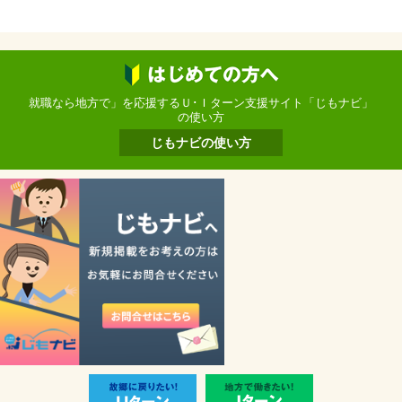
就職なら地方で」を応援するＵ･Ｉターン支援サイト「じもナビ」
の使い方
じもナビの使い方