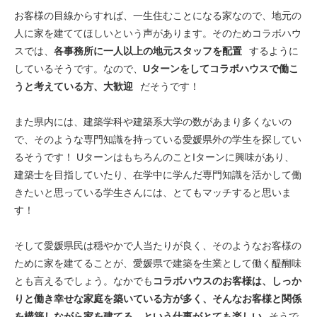
お客様の目線からすれば、一生住むことになる家なので、地元の
人に家を建ててほしいという声があります。そのためコラボハウ
スでは、
各事務所に一人以上の地元スタッフを配置
するように
しているそうです。なので、
Uターンをしてコラボハウスで働こ
うと考えている方、大歓迎
だそうです！
また県内には、建築学科や建築系大学の数があまり多くないの
で、そのような専門知識を持っている愛媛県外の学生を探してい
るそうです！ UターンはもちろんのことIターンに興味があり、
建築士を目指していたり、在学中に学んだ専門知識を活かして働
きたいと思っている学生さんには、とてもマッチすると思いま
す！
そして愛媛県民は穏やかで人当たりが良く、そのようなお客様の
ために家を建てることが、愛媛県で建築を生業として働く醍醐味
とも言えるでしょう。なかでも
コラボハウスのお客様は、しっか
りと働き幸せな家庭を築いている方が多く、そんなお客様と関係
を構築しながら家を建てる、という仕事がとても楽しい
そうで