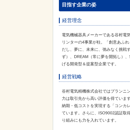
目指す企業の姿
経営理念
電気機械器具メーカーである谷村電
リンターの4事業が柱。「創意あふ
だし、夢に、未来に、弛みなく挑戦す
ず）、DREAM（常に夢を開拓し）、
げる開発型＆提案型企業です。
経営戦略
谷村電気精機株式会社ではプランニ
力は取引先から高い評価を得ていま
納期・低コストを実現する「コンカ
ています。さらに、ISO9002認証
り組みにも力を入れています。