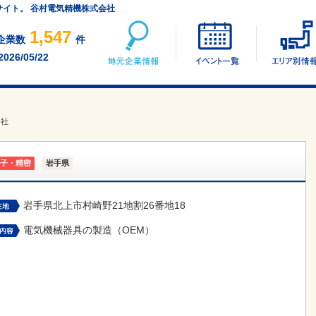
サイト。 谷村電気精機株式会社
地元企業情報
イベント一覧
1,547
企業数
件
2026/05/22
会社
子・精密
岩手県
岩手県北上市村崎野21地割26番地18
電気機械器具の製造（OEM）