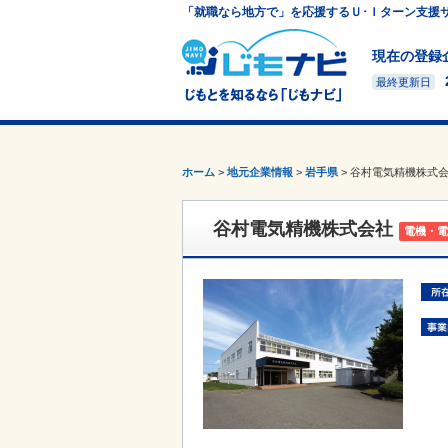
「就職なら地方で」を応援するＵ･Ｉターン支援
現在の登録
最終更新日
ホーム
>
地元企業情報
>
岩手県
>
谷村電気精機株式
谷村電気精機株式会社
電機・電