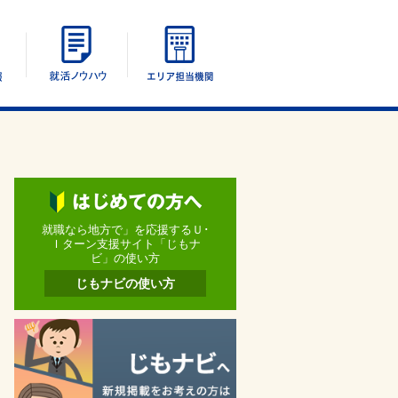
エリア別情報
UIターン就活ノウハウ
エリア担当機関
就職なら地方で」を応援するＵ･
Ｉターン支援サイト「じもナ
ビ」の使い方
じもナビの使い方