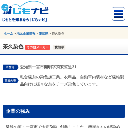
ホーム
>
地元企業情報
>
愛知県
>
茶久染色
茶久染色
その他メーカー
愛知県
愛知県一宮市開明字苅安賀道31
毛合繊糸の染色加工業。衣料品、自動車内装材など繊維製
品向けに様々な糸をチーズ染色しています。
企業の強み
繊維の町・一宮市で大正5年に創業しました。機屋さんの綛染め