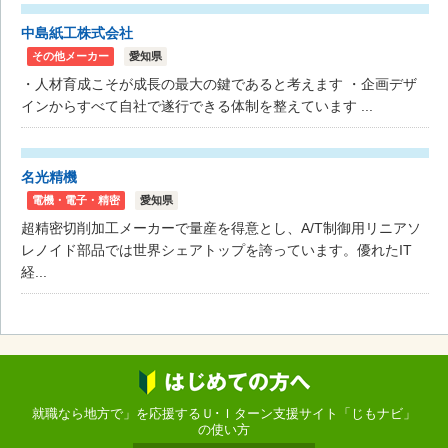
中島紙工株式会社
その他メーカー
愛知県
・人材育成こそが成長の最大の鍵であると考えます ・企画デザ
インからすべて自社で遂行できる体制を整えています ...
名光精機
電機・電子・精密
愛知県
超精密切削加工メーカーで量産を得意とし、A/T制御用リニアソ
レノイド部品では世界シェアトップを誇っています。優れたIT
経...
就職なら地方で」を応援するＵ･Ｉターン支援サイト「じもナビ」
の使い方