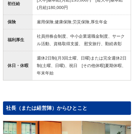
[大卒]基本給(月給)193,000円 [短大卒]基本給
初任給
(月給)180,000円
保険
雇用保険,健康保険,労災保険,厚生年金
社員持株会制度、中小企業退職金制度、サーク
福利厚生
ル活動、資格取得支援、 慰安旅行、勤続表彰
週休2日制(月3回土曜、日曜)または完全週休2日
休日・休暇
制(土曜、日曜)、祝日 [その他休暇]夏期休暇、
年末年始
社長（または経営陣）からひとこと