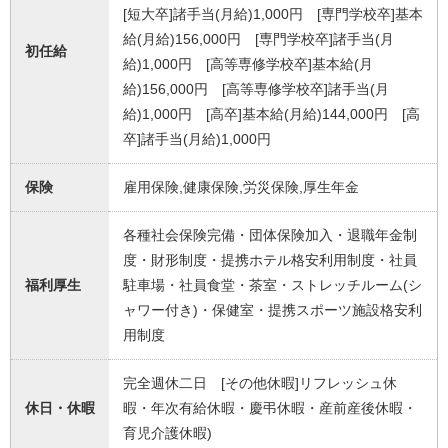
[短大卒]諸手当(月給)1,000円 [専門学校卒]基本
給(月給)156,000円 [専門学校卒]諸手当(月
初任給
給)1,000円 [高等専修学校卒]基本給(月
給)156,000円 [高等専修学校卒]諸手当(月
給)1,000円 [高卒]基本給(月給)144,000円 [高
卒]諸手当(月給)1,000円
保険
雇用保険,健康保険,労災保険,厚生年金
各種社会保険完備・団体保険加入・退職年金制
度・財形制度・提携ホテル格安利用制度・社員
福利厚生
駐車場・社員食堂・茶室・ストレッチルーム(シ
ャワー付き)・保健室・提携スポーツ施設格安利
用制度
完全週休二日 [その他休暇]リフレッシュ休
休日・休暇
暇・年次有給休暇・慶弔休暇・産前産後休暇・
育児介護休暇)