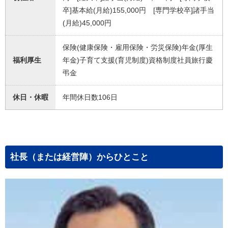
卒]基本給(月給)155,000円 [専門学校卒]諸手当
(月給)45,000円
保険(健康保険・雇用保険・労災保険)年金(厚生
福利厚生
年金)子育て支援(育児制度)資格制度社員旅行慶
弔金
休日・休暇
年間休日数106日
社長（または経営陣）からひとこと