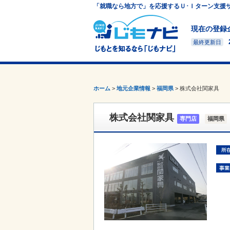
「就職なら地方で」を応援するＵ･Ｉターン支援サ
現在の登録
最終更新日
ホーム
>
地元企業情報
>
福岡県
>
株式会社関家具
株式会社関家具
専門店
福岡県