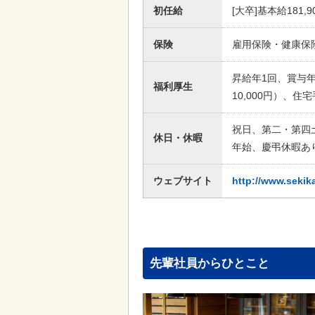
初任給
[大卒]基本給181,
保険
雇用保険・健康保
昇給年1回、賞与
福利厚生
10,000円）、住
祝日、第二・第四
休日・休暇
年始、慶弔休暇あ
ウェブサイト
http://www.sekik
先輩社員からひとこと