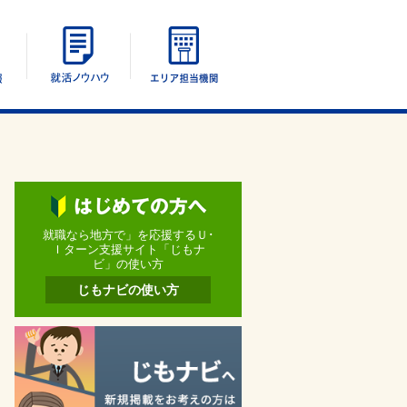
エリア別情報
UIターン就活ノウハウ
エリア担当機関
就職なら地方で」を応援するＵ･
Ｉターン支援サイト「じもナ
ビ」の使い方
じもナビの使い方