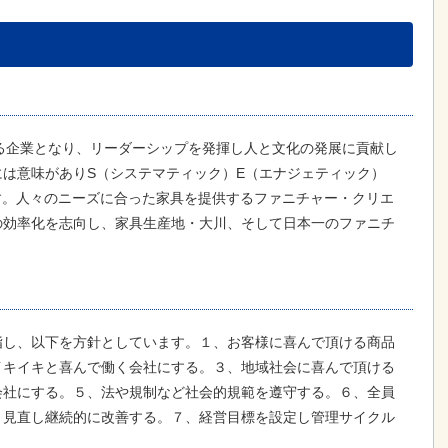
れる企業となり、リーダーシップを発揮し人と文化の発展に貢献し
は意味がありS（システマティック）E（エナジェティック）
す。人々のニーズに合った家具を提供するファニチャー・クリエ
の効率化を志向し、家具生産地・大川、そして日本一のファニチ
指し、以下を方針としています。１、お客様に喜んで頂ける商品
イキイキと喜んで働く会社にする。３、地域社会に喜んで頂ける
会社にする。５、法や規制など社会的規範を遵守する。６、全員
う見直し継続的に改善する。７、経営目標を設定し管理サイクル