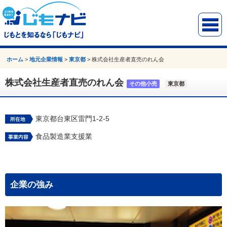
ホーム
>
地元企業情報
>
東京都
>
株式会社生産者直売のれん会
株式会社生産者直売のれん会
その他小売
東京都
東京都台東区雷門1-2-5
食品製造業支援業
企業の強み