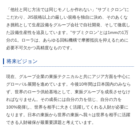
「他社と同じ方法では同じモノしか作れない」”サブミクロン”に
こだわり、JIS規格以上の厳しい規格を独自に決め、そのあくな
き挑戦として生産設備をグループ会社で自社開発、そして徹底し
た設備生産性を追及しています。”サブミクロン”とは1mmの1万
分の1。ローラは、あらゆる回転機構で摩擦抵抗を抑えるために
必要不可欠かつ高精度なものです。
将来ビジョン
現在、グループ企業の東振テクニカルと共にアジア方面を中心に
グローバル展開を進めています。今後10年間は日本国内のみなら
ず、世界のローラ供給基地として、東振グループを成長させなけ
ればなりません。その成長には自分の力を信じ、自分の力を
100%発揮し、世界を相手に大きく活躍してくれる人財が必要に
なります。日本の東振から世界の東振へ我々は世界を相手に活躍
できる人財確保が最重要課題と考えています。