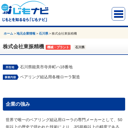
ホーム
>
地元企業情報
>
石川県
>
株式会社東振精機
株式会社東振精機
機械・プラント
石川県
石川県能美市寺井町ハ18番地
ベアリング組込用各種ローラ製造
企業の強み
世界で唯一のベアリング組込用ローラの専門メーカーとして、50
年以上の歴史で培われた技術により、JIS規格以上の精度である