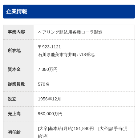
企業情報
事業内容
ベアリング組込用各種ローラ製造
〒923-1121
所在地
石川県能美市寺井町ハ18番地
資本金
7,350万円
従業員数
570名
設立
1956年12月
売上高
960,000万円
[大卒]基本給(月給)191,840円 [大卒]諸手当(月
初任給
給)有