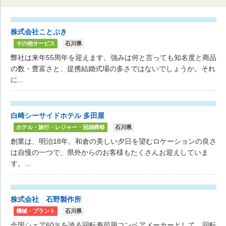
株式会社ことぶき
その他サービス
石川県
弊社は来年55周年を迎えます。強みは何と言っても知名度と商品
の数・豊富さと、提携結婚式場の多さではないでしょうか。それ
に...
白崎シーサイドホテル 多田屋
ホテル・旅行・レジャー・冠婚葬祭
石川県
創業は、明治18年。和倉の美しい夕日を望むロケーションの良さ
は自慢の一つで、県外からのお客様もたくさんお迎えしていま
す。...
株式会社 石野製作所
機械・プラント
石川県
全国シェア60％を誇る回転寿司用コンベアメーカーとして、回転