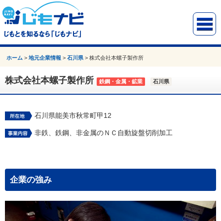
ホーム
>
地元企業情報
>
石川県
>
株式会社本螺子製作所
株式会社本螺子製作所
鉄鋼・金属・鉱業
石川県
石川県能美市秋常町甲12
非鉄、鉄鋼、非金属のＮＣ自動旋盤切削加工
企業の強み