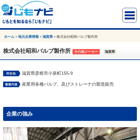
ホーム
>
地元企業情報
>
滋賀県
>
株式会社昭和バルブ製作所
株式会社昭和バルブ製作所
その他メーカー
滋賀県
滋賀県彦根市小泉町155-9
産業用各種バルブ、及びストレーナの製造販売
企業の強み