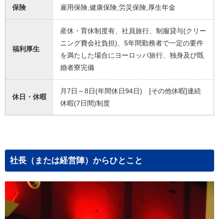
保険
雇用保険,健康保険,労災保険,厚生年金
産休・育休制度有、社員旅行、制服貸与(クリー
ニング費会社負担)、5年間勤務者で一定の要件
福利厚生
を満たした場合にヨーロッパ旅行、独身及び既
婚者寮完備
月7日～8日(年間休日94日) [その他休暇]連続
休日・休暇
休暇(7日間)制度
社長（または経営陣）からひとこと