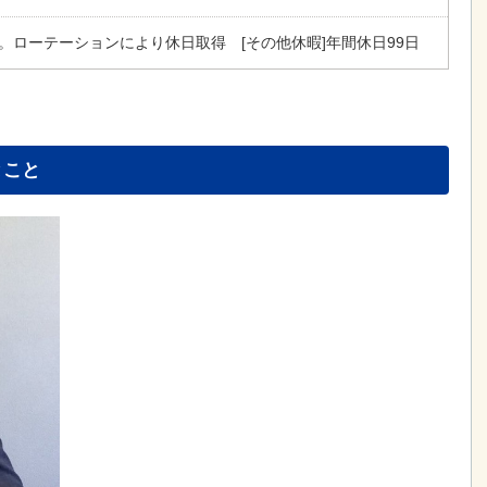
休。ローテーションにより休日取得 [その他休暇]年間休日99日
とこと