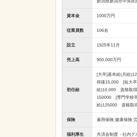
新潟県新潟市中央区
資本金
1000万円
従業員数
106名
設立
1925年11月
売上高
900,000万円
[大卒]基本給(月給)1
得後15,000 [短大
初任給
給)10,000 資格取
150000 [専門学校
給)125000 資格取
保険
雇用保険,健康保険,
福利厚生
共済会制度・社内グ