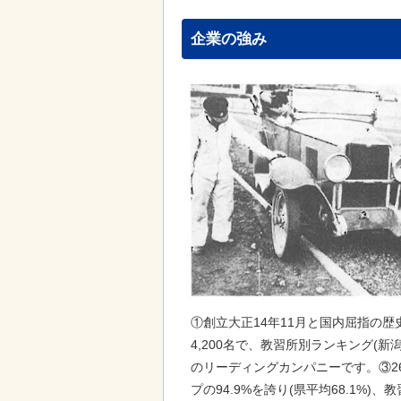
企業の強み
①創立大正14年11月と国内屈指の
4,200名で、教習所別ランキング(新
のリーディングカンパニーです。③2
プの94.9%を誇り(県平均68.1%