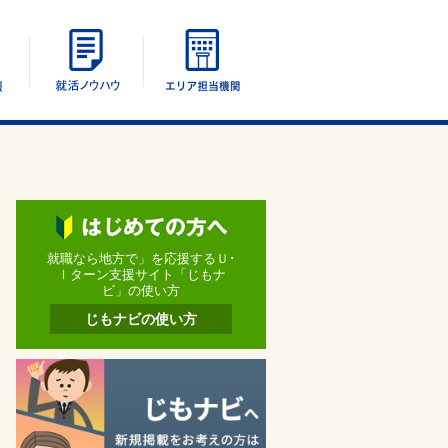
エリア別情報
UIターン就活ノウハウ
エリア担当機関
就職なら地方で」を応援するＵ･
Ｉターン支援サイト「じもナ
ビ」の使い方
じもナビの使い方