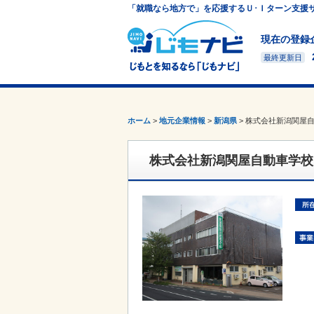
「就職なら地方で」を応援するＵ･Ｉターン支援
現在の登録
最終更新日
ホーム
>
地元企業情報
>
新潟県
>
株式会社新潟関屋
株式会社新潟関屋自動車学校