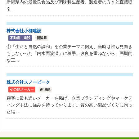
新潟県内の最優良食品及び調味料生産者、製造者の方々と直接取
引...
株式会社小柳建設
不動産・建設
新潟県
①「生命と自然の調和」を企業テーマに据え、当時は誰も見向き
もしなかった「内水面浚渫」に着手。改良を重ねながら、画期的
な工...
株式会社スノーピーク
その他メーカー
新潟県
顧客に最も近いメーカーを掲げ、企業ブランディングやマーケテ
ィング手法に強みを持っております。質の高い製品づくりに拘っ
た結...