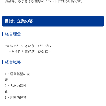
演会等、さまざまな種類のイベントに対応可能です。
目指す企業の姿
経営理念
のびのび～いきいき～ぴちぴち
～自主性と責任感、使命感～
経営戦略
1・経営基盤の安
定
2・人材の活性
化
3・効率的経営