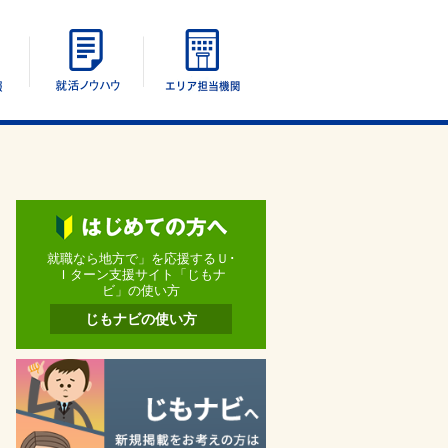
エリア別情報
UIターン就活ノウハウ
エリア担当機関
就職なら地方で」を応援するＵ･
Ｉターン支援サイト「じもナ
ビ」の使い方
じもナビの使い方