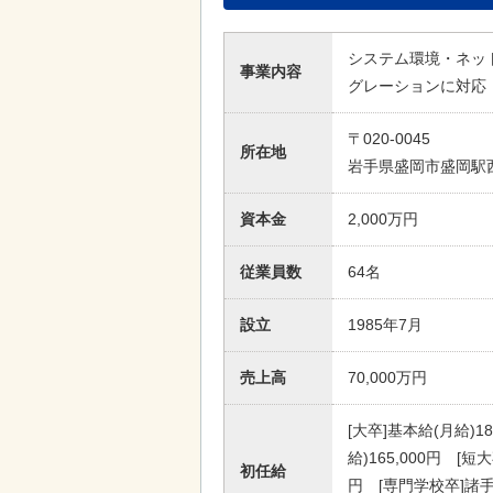
システム環境・ネッ
事業内容
グレーションに対応
〒020-0045
所在地
岩手県盛岡市盛岡駅西通
資本金
2,000万円
従業員数
64名
設立
1985年7月
売上高
70,000万円
[大卒]基本給(月給)1
給)165,000円 [短
初任給
円 [専門学校卒]諸手