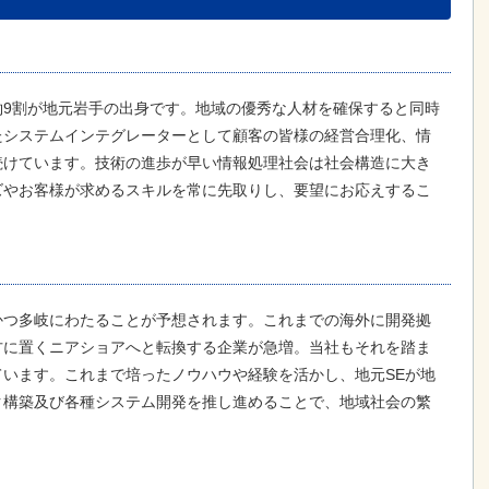
約9割が地元岩手の出身です。地域の優秀な人材を確保すると同時
たシステムインテグレーターとして顧客の皆様の経営合理化、情
続けています。技術の進歩が早い情報処理社会は社会構造に大き
ズやお客様が求めるスキルを常に先取りし、要望にお応えするこ
かつ多岐にわたることが予想されます。これまでの海外に開発拠
方に置くニアショアへと転換する企業が急増。当社もそれを踏ま
います。これまで培ったノウハウや経験を活かし、地元SEが地
ク構築及び各種システム開発を推し進めることで、地域社会の繁