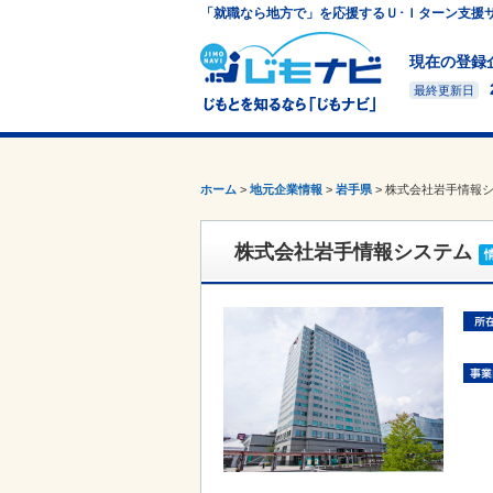
「就職なら地方で」を応援するＵ･Ｉターン支援
現在の登録
最終更新日
ホーム
>
地元企業情報
>
岩手県
>
株式会社岩手情報
株式会社岩手情報システム