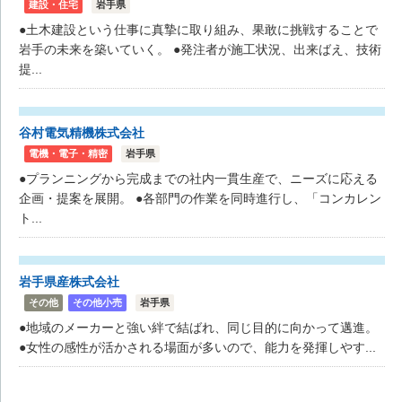
建設・住宅
岩手県
●土木建設という仕事に真摯に取り組み、果敢に挑戦することで
岩手の未来を築いていく。 ●発注者が施工状況、出来ばえ、技術
提...
谷村電気精機株式会社
電機・電子・精密
岩手県
●プランニングから完成までの社内一貫生産で、ニーズに応える
企画・提案を展開。 ●各部門の作業を同時進行し、「コンカレン
ト...
岩手県産株式会社
その他
その他小売
岩手県
●地域のメーカーと強い絆で結ばれ、同じ目的に向かって邁進。
●女性の感性が活かされる場面が多いので、能力を発揮しやす...