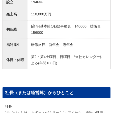
設立
1946年
売上高
110,000万円
[高卒]基本給(月給)事務員 140000 技術員
初任給
156000
福利厚生
研修旅行、新年会、忘年会
第2・第4土曜日、日曜日 *当社カレンダーに
休日・休暇
よる(年間100日)
社長（または経営陣）からひとこと
社長
“モノづくりは、まずヒトづくりから”～アイサツ、掃除の励行～