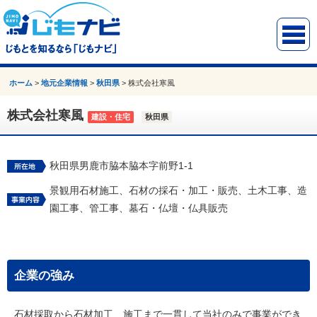
ホーム
>
地元企業情報
>
秋田県
>
株式会社寒風
株式会社寒風
建設・住宅
秋田県
秋田県男鹿市脇本脇本字前野1-1
景観用石材施工、石材の採石・加工・販売、土木工事、造
園工事、管工事、墓石・仏壇・仏具販売
企業の強み
石材採取から石材加工、施工まで一貫して当社のみで事業ができ