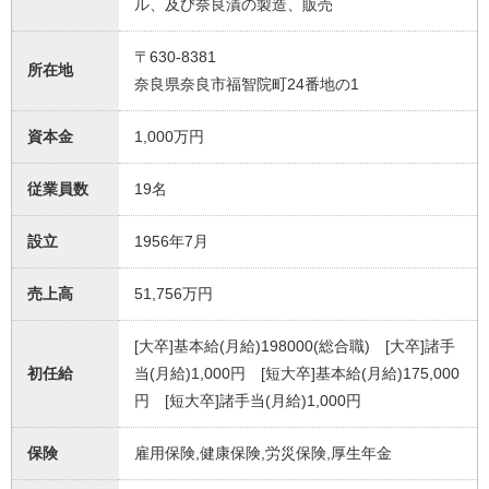
ル、及び奈良漬の製造、販売
〒630-8381
所在地
奈良県奈良市福智院町24番地の1
資本金
1,000万円
従業員数
19名
設立
1956年7月
売上高
51,756万円
[大卒]基本給(月給)198000(総合職) [大卒]諸手
初任給
当(月給)1,000円 [短大卒]基本給(月給)175,000
円 [短大卒]諸手当(月給)1,000円
保険
雇用保険,健康保険,労災保険,厚生年金