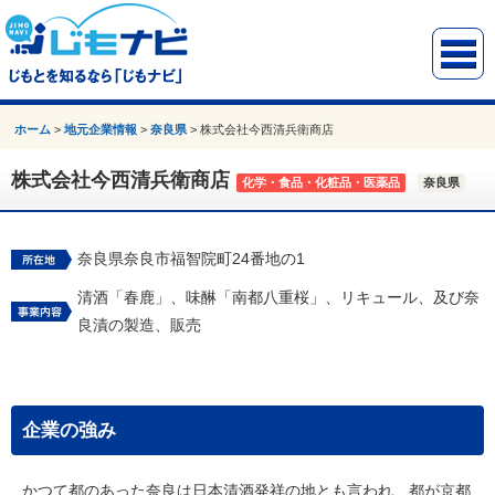
ホーム
>
地元企業情報
>
奈良県
>
株式会社今西清兵衛商店
株式会社今西清兵衛商店
化学・食品・化粧品・医薬品
奈良県
奈良県奈良市福智院町24番地の1
清酒「春鹿」、味醂「南都八重桜」、リキュール、及び奈
良漬の製造、販売
企業の強み
かつて都のあった奈良は日本清酒発祥の地とも言われ、都が京都