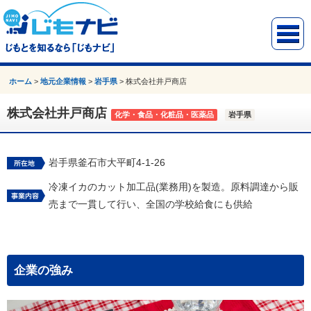
ホーム
>
地元企業情報
>
岩手県
>
株式会社井戸商店
株式会社井戸商店
化学・食品・化粧品・医薬品
岩手県
岩手県釜石市大平町4-1-26
冷凍イカのカット加工品(業務用)を製造。原料調達から販
売まで一貫して行い、全国の学校給食にも供給
企業の強み