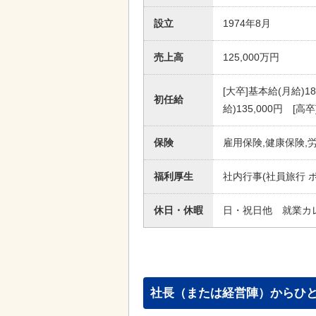
設立
1974年8月
売上高
125,000万円
[大卒]基本給(月給)18
初任給
給)135,000円 [高
保険
雇用保険,健康保険,
福利厚生
社内行事(社員旅行 
休日・休暇
日・祝日他 就業カ
社長（または経営陣）からひ