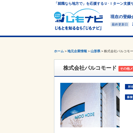
「就職なら地方で」を応援するＵ･Ｉターン支援
現在の登録
最終更新日
ホーム
>
地元企業情報
>
山形県
>
株式会社パルコモ
株式会社パルコモード
その他メ