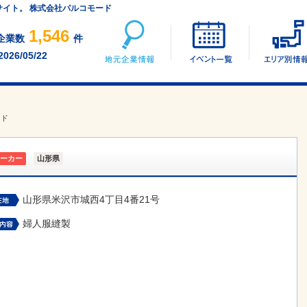
サイト。 株式会社パルコモード
地元企業情報
イベント一覧
1,546
企業数
件
2026/05/22
ード
ーカー
山形県
山形県米沢市城西4丁目4番21号
婦人服縫製