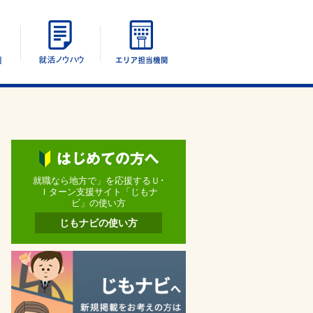
エリア別情報
UIターン就活ノウハウ
エリア担当機関
就職なら地方で」を応援するＵ･
Ｉターン支援サイト「じもナ
ビ」の使い方
じもナビの使い方