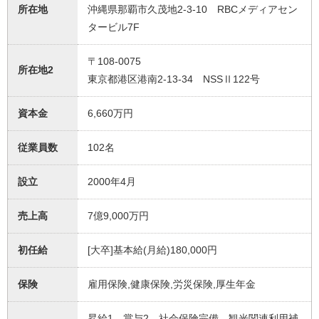
所在地
沖縄県那覇市久茂地2-3-10 RBCメディアセン
タービル7F
〒108-0075
所在地2
東京都港区港南2-13-34 NSSⅡ122号
資本金
6,660万円
従業員数
102名
設立
2000年4月
売上高
7億9,000万円
初任給
[大卒]基本給(月給)180,000円
保険
雇用保険,健康保険,労災保険,厚生年金
昇給1、賞与2、社会保険完備、観光関連利用補