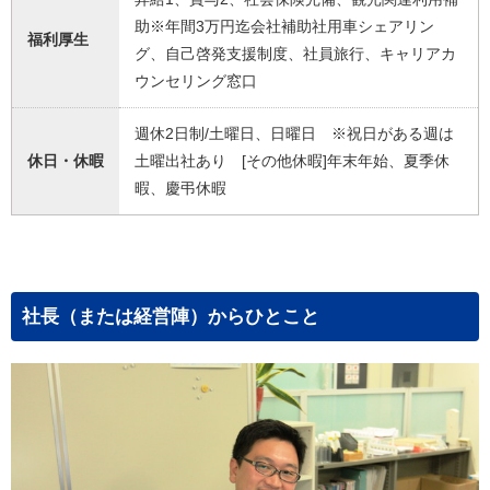
助※年間3万円迄会社補助社用車シェアリン
福利厚生
グ、自己啓発支援制度、社員旅行、キャリアカ
ウンセリング窓口
週休2日制/土曜日、日曜日 ※祝日がある週は
休日・休暇
土曜出社あり [その他休暇]年末年始、夏季休
暇、慶弔休暇
社長（または経営陣）からひとこと