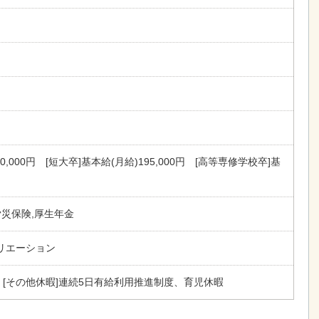
00,000円 [短大卒]基本給(月給)195,000円 [高等専修学校卒]基
0円
労災保険,厚生年金
リエーション
 [その他休暇]連続5日有給利用推進制度、育児休暇