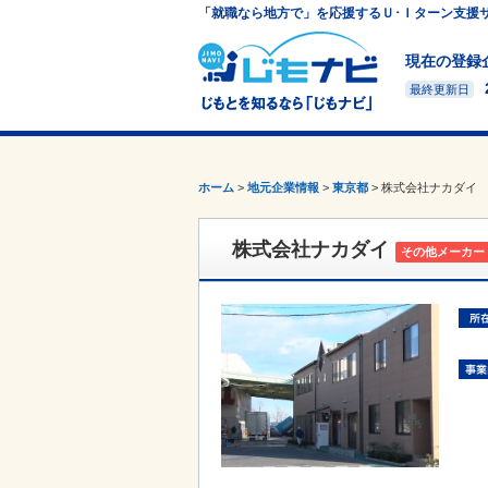
「就職なら地方で」を応援するＵ･Ｉターン支援
現在の登録
最終更新日
ホーム
>
地元企業情報
>
東京都
>
株式会社ナカダイ
株式会社ナカダイ
その他メーカー