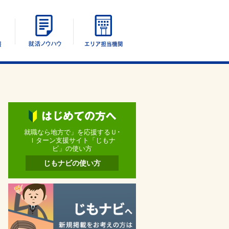
エリア別情報
UIターン就活ノウハウ
エリア担当機関
就職なら地方で」を応援するＵ･
Ｉターン支援サイト「じもナ
ビ」の使い方
じもナビの使い方