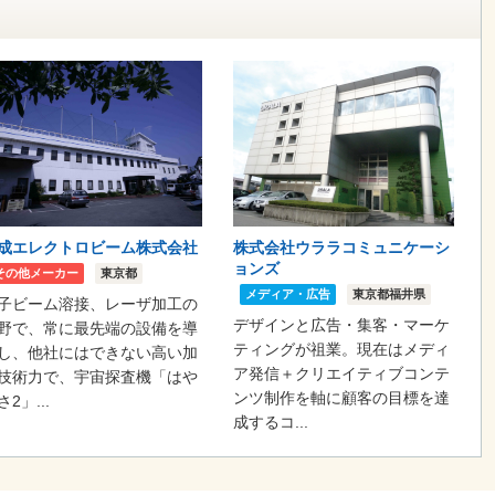
成エレクトロビーム株式会社
株式会社ウララコミュニケーシ
ョンズ
その他メーカー
東京都
メディア・広告
東京都福井県
子ビーム溶接、レーザ加工の
デザインと広告・集客・マーケ
野で、常に最先端の設備を導
ティングが祖業。現在はメディ
し、他社にはできない高い加
ア発信＋クリエイティブコンテ
技術力で、宇宙探査機「はや
ンツ制作を軸に顧客の目標を達
さ2」...
成するコ...