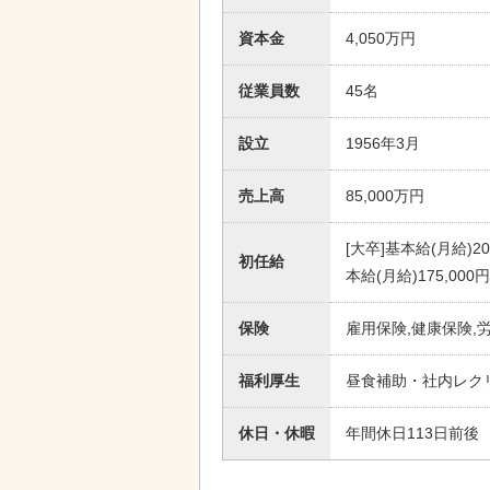
資本金
4,050万円
従業員数
45名
設立
1956年3月
売上高
85,000万円
[大卒]基本給(月給)2
初任給
本給(月給)175,00
保険
雇用保険,健康保険,
福利厚生
昼食補助・社内レク
休日・休暇
年間休日113日前後