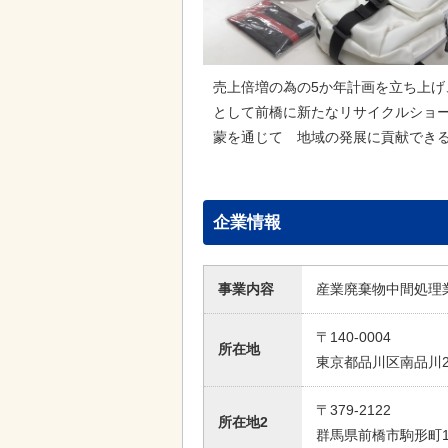
売上倍増の為の5か年計画を立ち上げ
として前橋に新たなリサイクルショ
蒙を通じて 地域の発展に貢献でき
企業情報
事業内容
産業廃棄物中間処理
〒140-0004
所在地
東京都品川区南品川2-
〒379-2122
所在地2
群馬県前橋市駒形町1