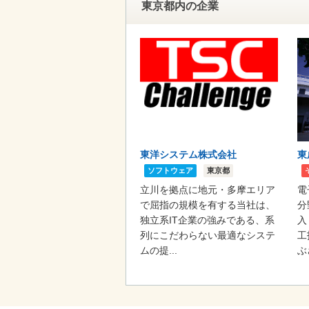
東京都内の企業
東洋システム株式会社
東
ソフトウェア
東京都
立川を拠点に地元・多摩エリア
電
で屈指の規模を有する当社は、
分
独立系IT企業の強みである、系
入
列にこだわらない最適なシステ
工
ムの提...
ぶ