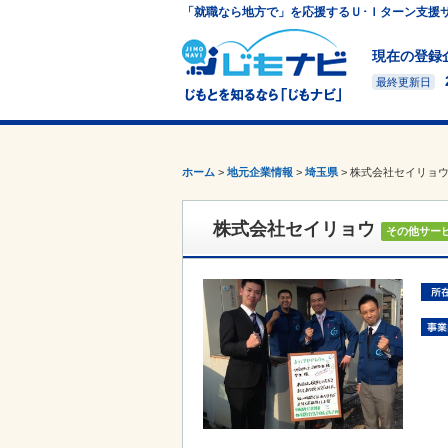
「就職なら地方で」を応援するＵ･Ｉターン支援
現在の登録
最終更新日
ホーム
>
地元企業情報
>
埼玉県
>
株式会社セイリョ
株式会社セイリョウ
その他サー