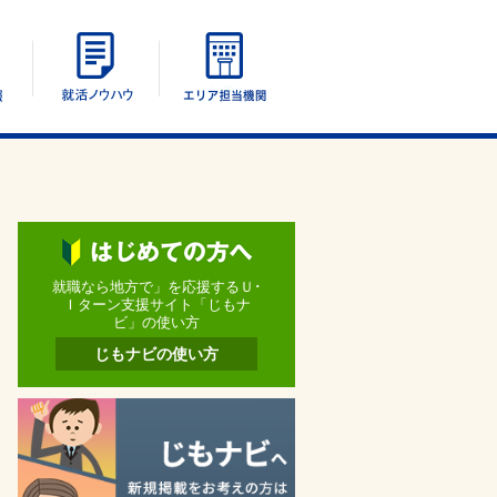
エリア別情報
UIターン就活ノウハウ
エリア担当機関
就職なら地方で」を応援するＵ･
Ｉターン支援サイト「じもナ
ビ」の使い方
じもナビの使い方