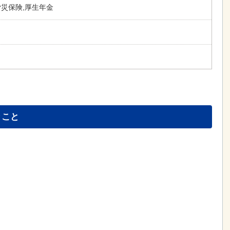
労災保険,厚生年金
とこと