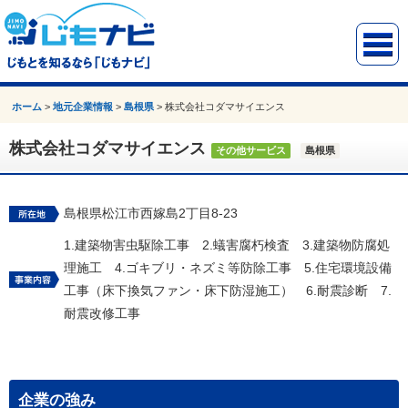
ホーム
>
地元企業情報
>
島根県
>
株式会社コダマサイエンス
株式会社コダマサイエンス
その他サービス
島根県
島根県松江市西嫁島2丁目8-23
1.建築物害虫駆除工事 2.蟻害腐朽検査 3.建築物防腐処
理施工 4.ゴキブリ・ネズミ等防除工事 5.住宅環境設備
工事（床下換気ファン・床下防湿施工） 6.耐震診断 7.
耐震改修工事
企業の強み