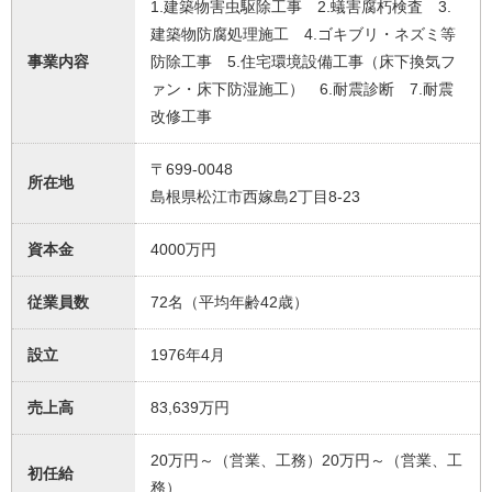
1.建築物害虫駆除工事 2.蟻害腐朽検査 3.
建築物防腐処理施工 4.ゴキブリ・ネズミ等
事業内容
防除工事 5.住宅環境設備工事（床下換気フ
ァン・床下防湿施工） 6.耐震診断 7.耐震
改修工事
〒699-0048
所在地
島根県松江市西嫁島2丁目8-23
資本金
4000万円
従業員数
72名（平均年齢42歳）
設立
1976年4月
売上高
83,639万円
20万円～（営業、工務）20万円～（営業、工
初任給
務）