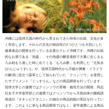
沖縄には琉球王国の時代から育まれてきた特有の伝統、文化が多
く存在します。それらの文化の独自性の1つひとつを大切にした
健康食品の開発を行っている企業がクレイ沖縄です。沖縄の伝統
的なお酒である「泡盛」、その泡盛の醸造過程で大量に生じるも
ろみ粕をろ過した時に出てくる「もろみ酢」を利用した『元気水
(がんじゅうすい)』や、琉球王国時代から不眠や興奮・イライラ
の解消に役立つ薬草として知られていた「クヮンソウ」を使用し
たサプリメント『ぐっすりん』などの商品開発を行っています。
琉球大学との連携ではクヮンソウの育種・栽培方法の開発、同志
社女子大学薬学部との連携ではクヮンソウから天然由来の睡眠誘
発成分『オキシピナタニン』の抽出や商品効能の実証を行ってい
ます。このように単なる商品開発ではなく、産学連携による商品