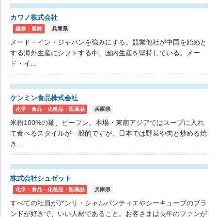
カワノ株式会社
繊維・服飾
兵庫県
メード・イン・ジャパンを強みにする。競業他社が中国を始めと
する海外生産にシフトする中、国内生産を堅持している。メー
ド・イ...
ケンミン食品株式会社
化学・食品・化粧品・医薬品
兵庫県
米粉100%の麺、ビーフン。本場・東南アジアではスープに入れ
て食べるスタイルが一般的ですが、日本では野菜や肉と炒める焼
き...
株式会社シュゼット
化学・食品・化粧品・医薬品
兵庫県
すべての社員がアンリ・シャルパンティエやシーキューブのブラ
ンドが好きで、いい人材であること。お客さまは長年のファンが