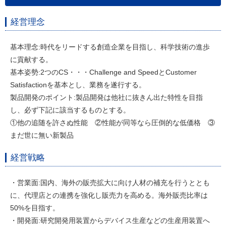
経営理念
基本理念:時代をリードする創造企業を目指し、科学技術の進歩
に貢献する。
基本姿勢:2つのCS・・・Challenge and SpeedとCustomer
Satisfactionを基本とし、業務を遂行する。
製品開発のポイント:製品開発は他社に抜きん出た特性を目指
し、必ず下記に該当するものとする。
①他の追随を許さぬ性能 ②性能が同等なら圧倒的な低価格 ③
まだ世に無い新製品
経営戦略
・営業面:国内、海外の販売拡大に向け人材の補充を行うととも
に、代理店との連携を強化し販売力を高める。海外販売比率は
50%を目指す。
・開発面:研究開発用装置からデバイス生産などの生産用装置へ