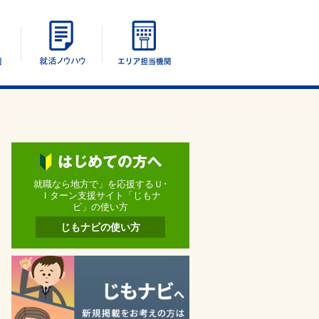
エリア別情報
UIターン就活ノウハウ
エリア担当機関
就職なら地方で」を応援するＵ･
Ｉターン支援サイト「じもナ
ビ」の使い方
じもナビの使い方