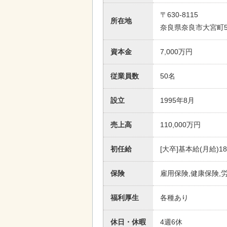
〒630-8115
所在地
奈良県奈良市大宮町5
資本金
7,000万円
従業員数
50名
設立
1995年8月
売上高
110,000万円
初任給
[大卒]基本給(月給)18
保険
雇用保険,健康保険,
福利厚生
各種あり
休日・休暇
4週6休