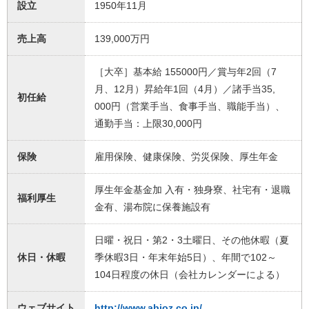
設立
1950年11月
売上高
139,000万円
［大卒］基本給 155000円／賞与年2回（7
月、12月）昇給年1回（4月）／諸手当35,
初任給
000円（営業手当、食事手当、職能手当）、
通勤手当：上限30,000円
保険
雇用保険、健康保険、労災保険、厚生年金
厚生年金基金加 入有・独身寮、社宅有・退職
福利厚生
金有、湯布院に保養施設有
日曜・祝日・第2・3土曜日、その他休暇（夏
休日・休暇
季休暇3日・年末年始5日）、年間で102～
104日程度の休日（会社カレンダーによる）
ウェブサイト
http://www.abioz.co.jp/