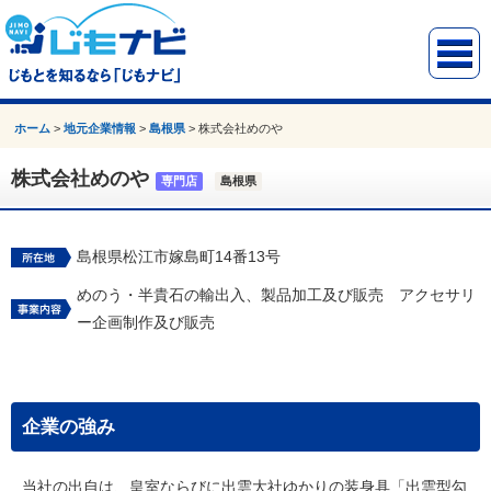
ホーム
>
地元企業情報
>
島根県
>
株式会社めのや
株式会社めのや
専門店
島根県
島根県松江市嫁島町14番13号
めのう・半貴石の輸出入、製品加工及び販売 アクセサリ
ー企画制作及び販売
企業の強み
当社の出自は、皇室ならびに出雲大社ゆかりの装身具「出雲型勾