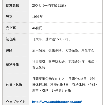
従業員数
250名（平均年齢31歳）
設立
1991年
売上高
46億円
初任給
［大卒］基本給158,000円
保険
雇用保険、健康保険、労災保険、厚生年金
社員割引、販売奨励金、退職金制度、出産・
福利厚生
育児休暇
月間変形労働制のもと、月間公休8日、誕生
休日・休暇
日休暇1日、秋季休暇3日、有給休暇、特別・
慶事・引越（赴任者）休暇
ウェブサイト
http://www.anahitastones.com/