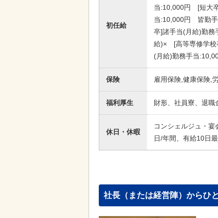
当:10,000円 [短
当:10,000円 皆勤
初任給
卒]諸手当(月給)勤務手
給)× [高等専修学校卒
(月給)勤務手当:10,
保険
雇用保険,健康保険,
福利厚生
財形、社員寮、退職金
コンシェルジュ・宴会サ
休日・休暇
日/年間、有給10日
社長（または経営陣）からひ