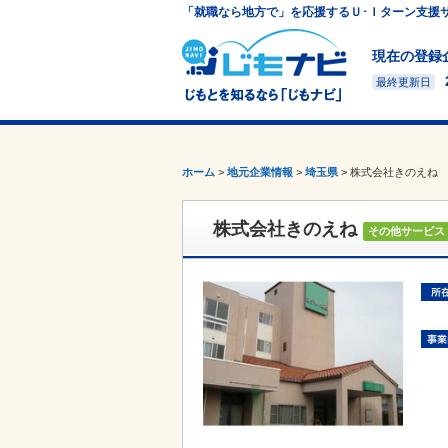
「就職なら地方で」を応援するＵ･Ｉターン支援
現在の登録
最終更新日
ホーム
>
地元企業情報
>
埼玉県
>
株式会社きのえね
株式会社きのえね
その他サービス