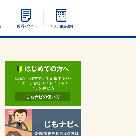
エリア別情報
UIターン就活ノウハウ
エリア担当機関
就職なら地方で」を応援するＵ･
Ｉターン支援サイト「じもナ
ビ」の使い方
じもナビの使い方