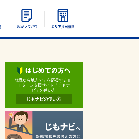
エリア別情報
UIターン就活ノウハウ
エリア担当機関
就職なら地方で」を応援するＵ･
Ｉターン支援サイト「じもナ
ビ」の使い方
じもナビの使い方