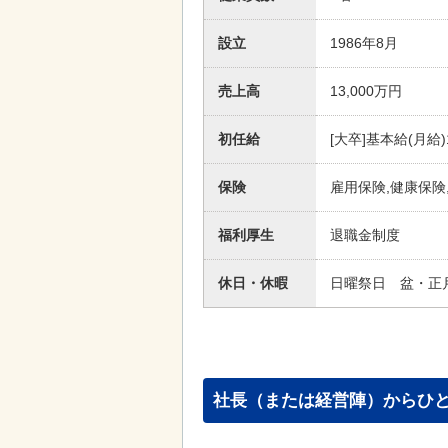
設立
1986年8月
売上高
13,000万円
初任給
[大卒]基本給(月給)
保険
雇用保険,健康保険
福利厚生
退職金制度
休日・休暇
日曜祭日 盆・正
社長（または経営陣）からひ