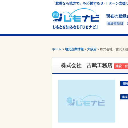
「就職なら地方で」を応援するＵ･Ｉターン支援
現在の登録
最終更新日
ホーム
>
地元企業情報
>
大阪府
>
株式会社 吉武工
株式会社 吉武工務店
建設・住