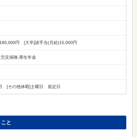
180,000円 [大卒]諸手当(月給)15,000円
,労災保険,厚生年金
月 [その他休暇]土曜日 規定日
とこと