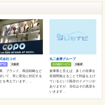
式会社コポ
丸二倉庫グループ
専門店
大阪府
その他サービス
大阪府
業、ブランド、商品戦略など
倉庫業と言えば、多くの在庫を
於いて、常に変化に対応する
長期間抱えることで利益を上げ
とを考えています。 ...
ているという既存のイメージが
ありますが、当社はその真逆を
いきます...