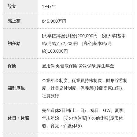
設立
1947年
売上高
845,900万円
[大卒]基本給(月給)200,000円 [短大卒]基本
初任給
給(月給)172,200円 [高卒]基本給(月
給)163,000円
保険
雇用保険,健康保険,労災保険,厚生年金
企業年金制度、従業員持株制度、財形貯蓄制
福利厚生
度、社員貸付制度、保養所(鈴蘭高原山荘)、
社員旅行
完全週休2日制(土・日)、祝日、GW、夏季、
休日・休暇
年末年始 [その他休暇]その他休暇(慶弔休
暇、育児・介護休暇)