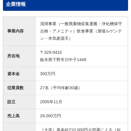
企業情報
清掃事業（一般廃棄物収集運搬・浄化槽保守
事業内容
点検・アメニティ）飲食事業（酒場ルゲンテ
ン・本気家源天）
〒329-0415
所在地
栃木県下野市川中子1449
資本金
300万円
従業員数
27名（平均年齢30歳）
設立
2005年11月
売上高
28,000万円
［大卒］基本給210,000円※部署による［短