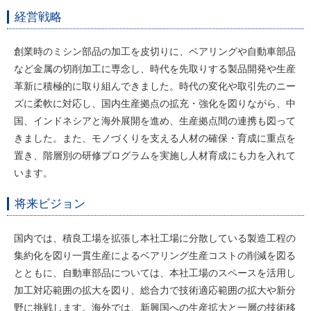
経営戦略
創業時のミシン部品の加工を皮切りに、ベアリングや自動車部品
など金属の切削加工に専念し、時代を先取りする製品開発や生産
革新に積極的に取り組んできました。時代の変化や取引先のニー
ズに柔軟に対応し、国内生産拠点の拡充・強化を図りながら、中
国、インドネシアと海外展開を進め、生産拠点間の連携も図って
きました。また、モノづくりを支える人材の確保・育成に重点を
置き、階層別の研修プログラムを実施し人材育成にも力を入れて
います。
将来ビジョン
国内では、積良工場を拡張し本社工場に分散している製造工程の
集約化を図り一貫生産によるベアリング生産コストの削減を図る
とともに、自動車部品については、本社工場のスペースを活用し
加工対応範囲の拡大を図り、総合力で技術適応範囲の拡大や新分
野に挑戦します。海外では、新興国への生産拡大と一層の技術移