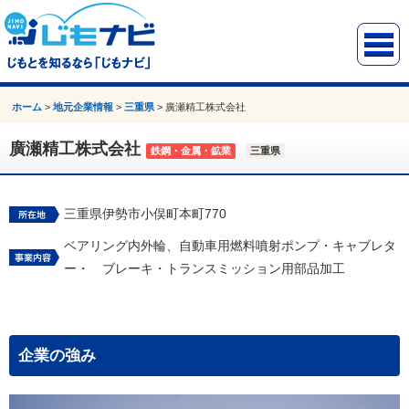
ホーム
>
地元企業情報
>
三重県
>
廣瀬精工株式会社
廣瀬精工株式会社
鉄鋼・金属・鉱業
三重県
三重県伊勢市小俣町本町770
ベアリング内外輪、自動車用燃料噴射ポンプ・キャブレタ
ー・ ブレーキ・トランスミッション用部品加工
企業の強み