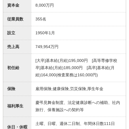
資本金
8,000万円
従業員数
355名
設立
1950年1月
売上高
749,954万円
[大卒]基本給(月給)195,000円 [高等専修学校
初任給
卒]基本給(月給)185,000円 [高卒]基本給(月
給)164,000(検査業務は160,000円)
保険
雇用保険,健康保険,労災保険,厚生年金
慶弔見舞金制度、法定健康診断への補助、社内
福利厚生
旅行、保養施設への契約等
土曜、日曜、週休二日制、年間休日数111日
休日・休暇