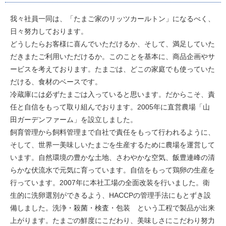
我々社員一同は、「たまご家のリッツカールトン」になるべく、
日々努力しております。
どうしたらお客様に喜んでいただけるか、そして、満足していた
だきまたご利用いただけるか。このことを基本に、商品企画やサ
ービスを考えております。たまごは、どこの家庭でも使っていた
だける、食材のベースです。
冷蔵庫には必ずたまごは入っていると思います。だからこそ、責
任と自信をもって取り組んでおります。2005年に直営農場「山
田ガーデンファーム」を設立しました。
飼育管理から飼料管理まで自社で責任をもって行われるように、
そして、世界一美味しいたまごを生産するために農場を運営して
います。自然環境の豊かな土地、さわやかな空気、飯豊連峰の清
らかな伏流水で元気に育っています。自信をもって鶏卵の生産を
行っています。2007年に本社工場の全面改装を行いました。衛
生的に洗卵選別ができるよう、HACCPの管理手法にもとずき設
備しました。洗浄・殺菌・検査・包装 という工程で製品が出来
上がります。たまごの鮮度にこだわり、美味しさにこだわり努力