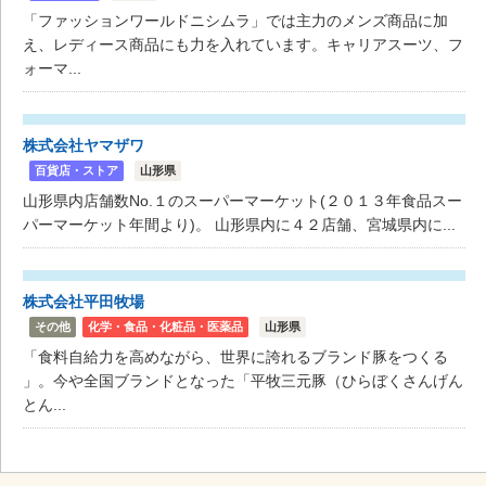
「ファッションワールドニシムラ」では主力のメンズ商品に加
え、レディース商品にも力を入れています。キャリアスーツ、フ
ォーマ...
株式会社ヤマザワ
百貨店・ストア
山形県
山形県内店舗数No.１のスーパーマーケット(２０１３年食品スー
パーマーケット年間より)。 山形県内に４２店舗、宮城県内に...
株式会社平田牧場
その他
化学・食品・化粧品・医薬品
山形県
「食料自給力を高めながら、世界に誇れるブランド豚をつくる
」。今や全国ブランドとなった「平牧三元豚（ひらぼくさんげん
とん...