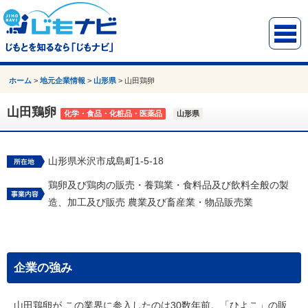
ホーム
>
地元企業情報
>
山形県
>
山田鶏卵
山田鶏卵
化学・食品・化粧品・医薬品
山形県
山形県米沢市成島町1-5-18
鶏卵及び鶏肉の販売・養鶏業・食料品及び飲料全般の製
造、加工及び販売 農業及び畜産業・物品販売業
企業の強み
山田鶏卵が この業界に参入したのは30数年前。「ひよこ」の販