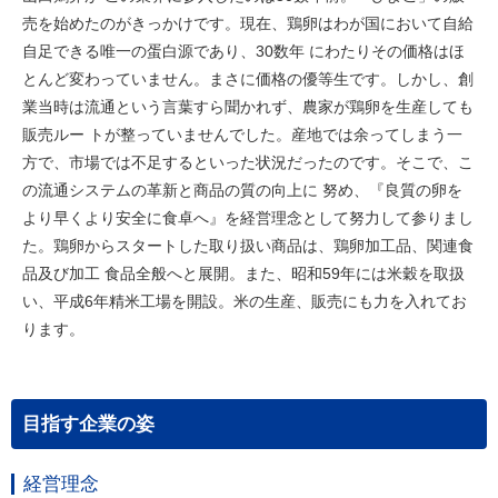
売を始めたのがきっかけです。現在、鶏卵はわが国において自給
自足できる唯一の蛋白源であり、30数年 にわたりその価格はほ
とんど変わっていません。まさに価格の優等生です。しかし、創
業当時は流通という言葉すら聞かれず、農家が鶏卵を生産しても
販売ルー トが整っていませんでした。産地では余ってしまう一
方で、市場では不足するといった状況だったのです。そこで、こ
の流通システムの革新と商品の質の向上に 努め、『良質の卵を
より早くより安全に食卓へ』を経営理念として努力して参りまし
た。鶏卵からスタートした取り扱い商品は、鶏卵加工品、関連食
品及び加工 食品全般へと展開。また、昭和59年には米穀を取扱
い、平成6年精米工場を開設。米の生産、販売にも力を入れてお
ります。
目指す企業の姿
経営理念