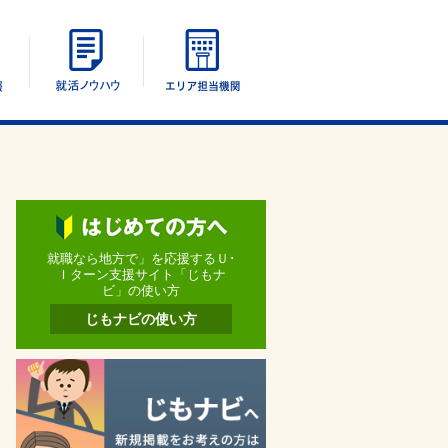
エリア別情報
UIターン就活ノウハウ
エリア担当機関
就職なら地方で」を応援するＵ･
Ｉターン支援サイト「じもナ
ビ」の使い方
じもナビの使い方