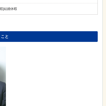
暇]結婚休暇
とこと