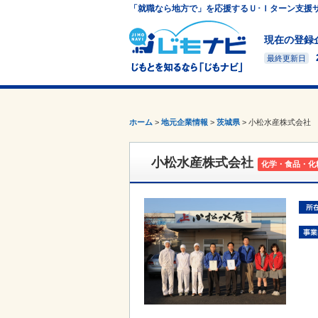
「就職なら地方で」を応援するＵ･Ｉターン支援
現在の登録
最終更新日
ホーム
>
地元企業情報
>
茨城県
>
小松水産株式会社
小松水産株式会社
化学・食品・化