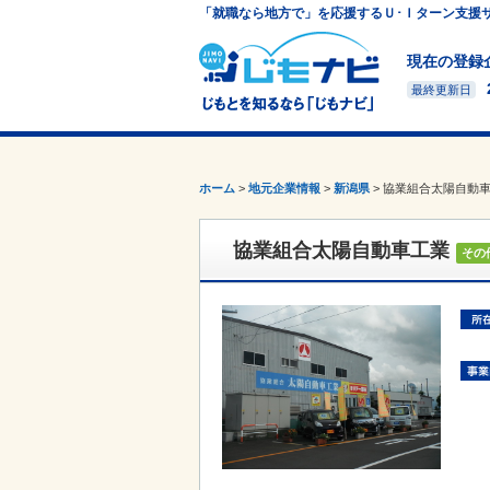
「就職なら地方で」を応援するＵ･Ｉターン支援
現在の登録
最終更新日
ホーム
>
地元企業情報
>
新潟県
>
協業組合太陽自動
協業組合太陽自動車工業
その