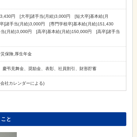
3,430円 [大卒]諸手当(月給)3,000円 [短大卒]基本給(月
大卒]諸手当(月給)3,000円 [専門学校卒]基本給(月給)151,430
(月給)3,000円 [高卒]基本給(月給)150,000円 [高卒]諸手当
労災保険,厚生年金
、慶弔見舞金、奨励金、表彰、社員割引、財形貯蓄
(会社カレンダーによる)
とこと