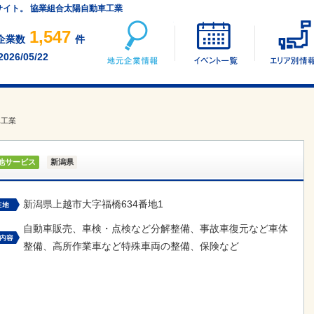
サイト。 協業組合太陽自動車工業
地元企業情報
イベント一覧
1,547
企業数
件
2026/05/22
車工業
他サービス
新潟県
新潟県上越市大字福橋634番地1
自動車販売、車検・点検など分解整備、事故車復元など車体
整備、高所作業車など特殊車両の整備、保険など