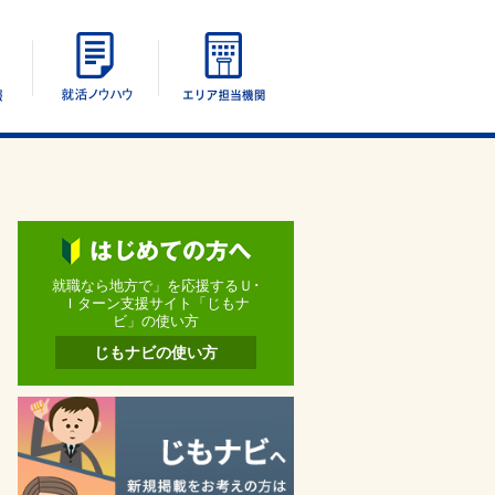
エリア別情報
UIターン就活ノウハウ
エリア担当機関
就職なら地方で」を応援するＵ･
Ｉターン支援サイト「じもナ
ビ」の使い方
じもナビの使い方