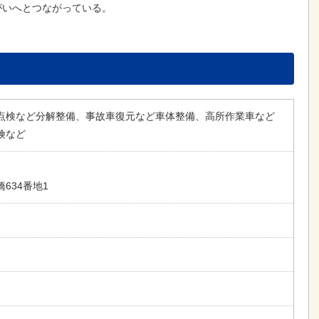
がいへとつながっている。
点検など分解整備、事故車復元など車体整備、高所作業車など
険など
634番地1