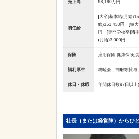
売上高
98,190万円
[大卒]基本給(月給)15
給)151,430円 [短
初任給
円 [専門学校卒]諸手当
(月給)3,000円
保険
雇用保険,健康保険,
福利厚生
親睦会、制服等貸与
休日・休暇
年間休日数97日以上
社長（または経営陣）からひ