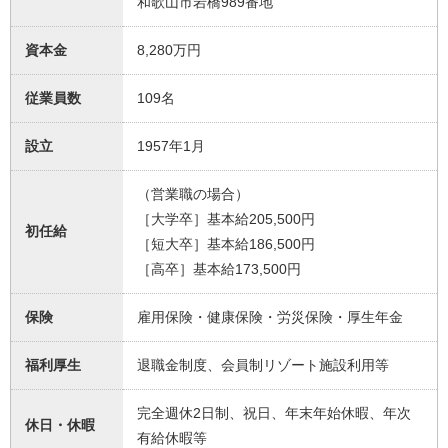
和歌山市岩橋989番地
資本金
8,280万円
従業員数
109名
設立
1957年1月
（営業職の場合）
［大学卒］基本給205,500円
初任給
［短大卒］基本給186,500円
［高卒］基本給173,500円
保険
雇用保険・健康保険・労災保険・厚生年金
福利厚生
退職金制度、会員制リゾート施設利用等
完全週休2日制、祝日、年末年始休暇、年次
休日・休暇
有給休暇等