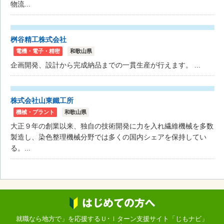
物流...
桝谷精工株式会社
電機・電子・精密
和歌山県
企画開発、設計から完成納品までの一貫生産が行えます。 ...
株式会社山東鐵工所
機械・プラント
和歌山県
大正９年の創業以来、独自の技術開発に力を入れ繊維機械を多数
製造し、染色整理機械分野では多くの国内シェアを保持してい
る。...
就職なら地方で」を応援するＵ･Ｉターン支援サイト「じもナビ」