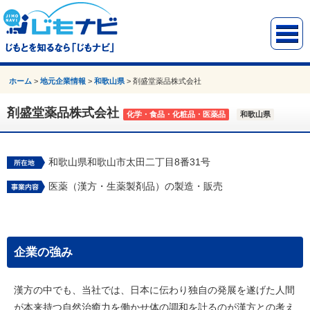
ホーム
>
地元企業情報
>
和歌山県
>
剤盛堂薬品株式会社
剤盛堂薬品株式会社
化学・食品・化粧品・医薬品
和歌山県
和歌山県和歌山市太田二丁目8番31号
医薬（漢方・生薬製剤品）の製造・販売
企業の強み
漢方の中でも、当社では、日本に伝わり独自の発展を遂げた人間
が本来持つ自然治癒力を働かせ体の調和を計るのが漢方との考え