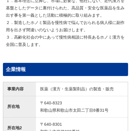
１．基本理念に立脚し、市場に必要な、他社にない、近代漢方を
基盤としたデータに裏付けられた、高品質・安全な医薬品を生み
出す事を第一義とした活動に積極的に取り組みます。
２．製造したホノミ製品を慢性病で悩んでおられる病人様に副作
用を出さず間違いのないようお届けします。
３．高齢化社会の中にあって慢性病相談に特長あるホノミ漢方を
全国に普及します。
企業情報
事業内容
医薬（漢方・生薬製剤品）の製造・販売
〒640-8323
所在地
和歌山県和歌山市太田二丁目8番31号
〒640-8301
所在地2