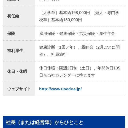
［大学卒］基本給198,000円 ［短大・専門学
初任給
校卒］基本給180,000円
保険
雇用保険・健康保険・労災保険・厚生年金
健康診断（1回／年）、親睦会（2月ごとに開
福利厚生
催）、社員旅行
休日休暇：隔週2日制（土日）、年間休日105
休日・休暇
日※当社カレンダーに準じます
ウェブサイト
http://www.usedoa.jp/
社長（または経営陣）からひとこと