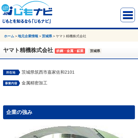
ホーム
>
地元企業情報
>
茨城県
>
ヤマト精機株式会社
ヤマト精機株式会社
鉄鋼・金属・鉱業
茨城県
茨城県筑西市嘉家佐和2101
金属精密加工
企業の強み