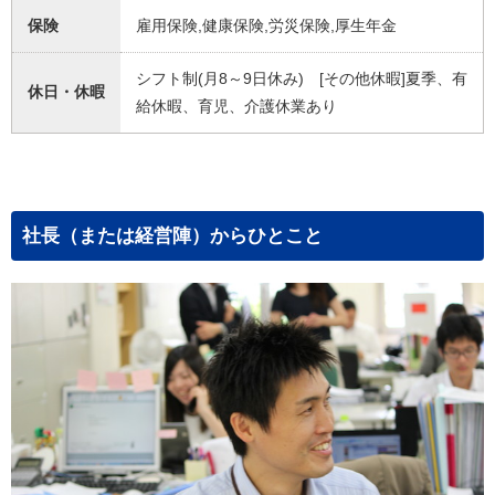
保険
雇用保険,健康保険,労災保険,厚生年金
シフト制(月8～9日休み) [その他休暇]夏季、有
休日・休暇
給休暇、育児、介護休業あり
社長（または経営陣）からひとこと