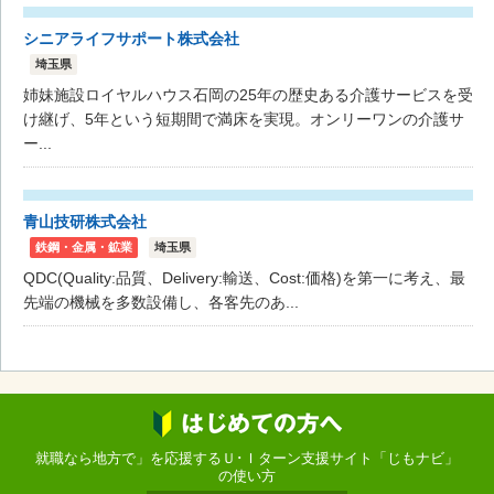
シニアライフサポート株式会社
埼玉県
姉妹施設ロイヤルハウス石岡の25年の歴史ある介護サービスを受
け継げ、5年という短期間で満床を実現。オンリーワンの介護サ
ー...
青山技研株式会社
鉄鋼・金属・鉱業
埼玉県
QDC(Quality:品質、Delivery:輸送、Cost:価格)を第一に考え、最
先端の機械を多数設備し、各客先のあ...
就職なら地方で」を応援するＵ･Ｉターン支援サイト「じもナビ」
の使い方