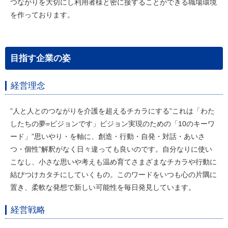
つながりを大切にし利用者様と密に接することができる職場環境
を作っております。
目指す企業の姿
経営理念
”人と人とのつながりを介護を超えるチカラにする”これは「わた
したちの夢=ビジョンです」ビジョン実現のための「10のキーワ
ード」”思いやり・を軸に、創造・行動・自発・対話・あいさ
つ・個性”解釈がなく日々違っても良いのです。自分なりに使い
こなし、小さな思いや考えも温め育てさまざまなチカラや行動に
結びつけカタチにしていくもの。このワードをいつも心の片隅に
置き、柔軟な発想で新しい可能性を毎日発見しています。
経営戦略